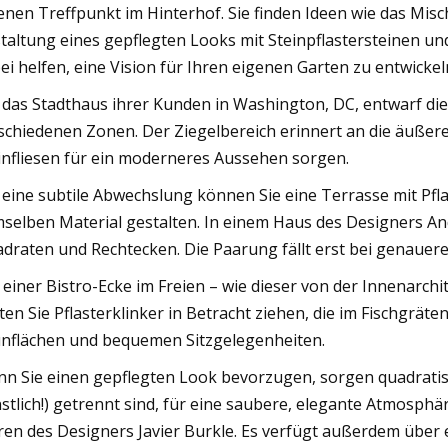
enen Treffpunkt im Hinterhof. Sie finden Ideen wie das Mis
taltung eines gepflegten Looks mit Steinpflastersteinen und
ei helfen, eine Vision für Ihren eigenen Garten zu entwickel
 das Stadthaus ihrer Kunden in Washington, DC, entwarf die
schiedenen Zonen. Der Ziegelbereich erinnert an die äußer
infliesen für ein moderneres Aussehen sorgen.
 eine subtile Abwechslung können Sie eine Terrasse mit Pfl
selben Material gestalten. In einem Haus des Designers An
draten und Rechtecken. Die Paarung fällt erst bei genauer
einer Bistro-Ecke im Freien – wie dieser von der Innenarchi
lten Sie Pflasterklinker in Betracht ziehen, die im Fischgrä
nflächen und bequemen Sitzgelegenheiten.
n Sie einen gepflegten Look bevorzugen, sorgen quadratisch
stlich!) getrennt sind, für eine saubere, elegante Atmosph
ren des Designers Javier Burkle. Es verfügt außerdem über 