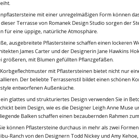
eiht.
inpflastersteine ​​mit einer unregelmäßigen Form können da
 dieser Terrasse von Romanek Design Studio sorgen der St
n für eine üppige, natürliche Atmosphäre.
ße, ausgebreitete Pflastersteine ​​schaffen einen lockeren 
hitekten James Carter und der Designerin Jane Hawkins Hoke.
i größeren, mit Blumen gefüllten Pflanzgefäßen.
 Korbgeflechtmuster mit Pflastersteinen bietet nicht nur ei
tallieren. Der beliebte Terrassenstil bildet einen schönen K
estyle entworfenen Außenküche.
 ein glattes und strukturiertes Design verwenden Sie in Beton
chickt beim Design, wie es die Designer Leigh Anne Muse und
iliegende Balken schaffen einen bezaubernden Rahmen zum
 Sie können Pflastersteine ​​durchaus in mehr als zwei Formen
ibu-Ranch von den Designern Todd Nickey und Amy Kehoe, 