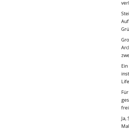
verl
Ste
Auf
Grü
Gro
Arc
zwe
Ein
ins
Lif
Für
ges
fre
Ja,
Mal