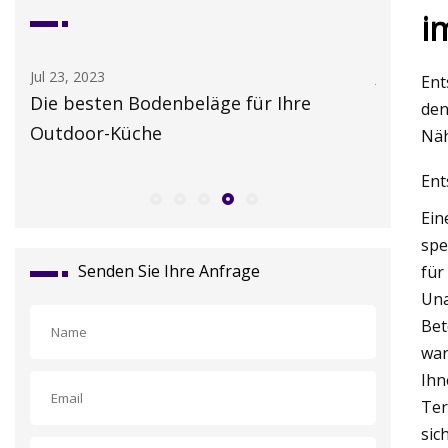
i
Jul 25, 2023
Jul 17, 202
Ent
4-Zimmer-Haus in Abingdon
10 Küche
den
Näh
Ent
Ein
spe
Senden Sie Ihre Anfrage
für
Una
Bet
war
Ihn
Ter
sic