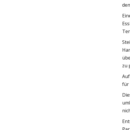
den
Ein
Ess
Ter
Ste
Ham
übe
zu 
Auf
für
Die
uml
nic
Ent
Par