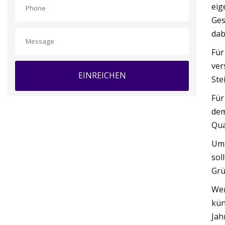
eig
Ges
dab
Für
ver
EINREICHEN
Ste
Für
dem
Qua
Um 
sol
Grü
Wen
kün
Jah