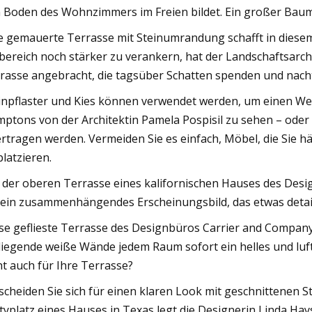
 Boden des Wohnzimmers im Freien bildet. Ein großer Baum
e gemauerte Terrasse mit Steinumrandung schafft in diese
bereich noch stärker zu verankern, hat der Landschaftsarc
rasse angebracht, die tagsüber Schatten spenden und nachts
inpflaster und Kies können verwendet werden, um einen We
ptons von der Architektin Pamela Pospisil zu sehen – ode
rtragen werden. Vermeiden Sie es einfach, Möbel, die Sie hä
platzieren.
 der oberen Terrasse eines kalifornischen Hauses des Design
 ein zusammenhängendes Erscheinungsbild, das etwas detailli
se geflieste Terrasse des Designbüros Carrier and Company
iegende weiße Wände jedem Raum sofort ein helles und luf
ht auch für Ihre Terrasse?
scheiden Sie sich für einen klaren Look mit geschnittenen S
typlatz eines Hauses in Texas legt die Designerin Linda Hays