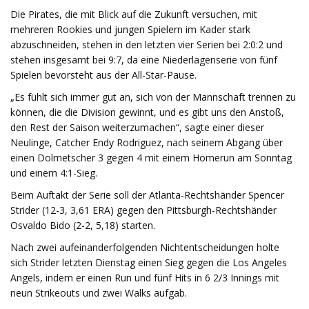
Die Pirates, die mit Blick auf die Zukunft versuchen, mit
mehreren Rookies und jungen Spielern im Kader stark
abzuschneiden, stehen in den letzten vier Serien bei 2:0:2 und
stehen insgesamt bei 9:7, da eine Niederlagenserie von fünf
Spielen bevorsteht aus der All-Star-Pause.
„Es fühlt sich immer gut an, sich von der Mannschaft trennen zu
können, die die Division gewinnt, und es gibt uns den Anstoß,
den Rest der Saison weiterzumachen“, sagte einer dieser
Neulinge, Catcher Endy Rodriguez, nach seinem Abgang über
einen Dolmetscher 3 gegen 4 mit einem Homerun am Sonntag
und einem 4:1-Sieg.
Beim Auftakt der Serie soll der Atlanta-Rechtshänder Spencer
Strider (12-3, 3,61 ERA) gegen den Pittsburgh-Rechtshänder
Osvaldo Bido (2-2, 5,18) starten.
Nach zwei aufeinanderfolgenden Nichtentscheidungen holte
sich Strider letzten Dienstag einen Sieg gegen die Los Angeles
Angels, indem er einen Run und fünf Hits in 6 2/3 Innings mit
neun Strikeouts und zwei Walks aufgab.