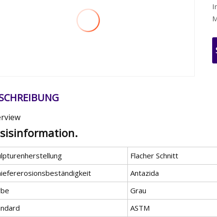
I
M
SCHREIBUNG
rview
sisinformation.
ulpturenherstellung
Flacher Schnitt
hiefererosionsbeständigkeit
Antazida
rbe
Grau
andard
ASTM