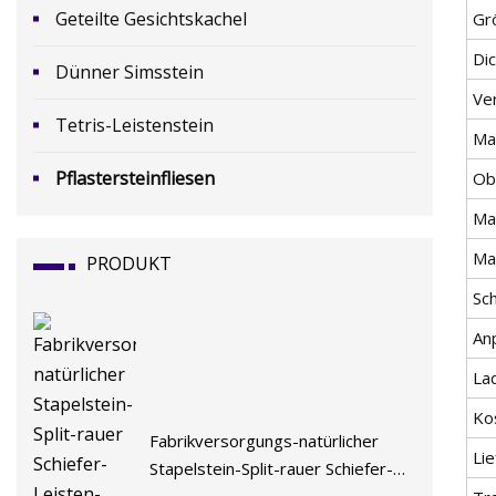
Geteilte Gesichtskachel
Gr
Di
Dünner Simsstein
Ve
Tetris-Leistenstein
Ma
Pflastersteinfliesen
Ob
Mat
Ma
PRODUKT
Sc
An
La
Ko
Fabrikversorgungs-natürlicher
Lie
Stapelstein-Split-rauer Schiefer-