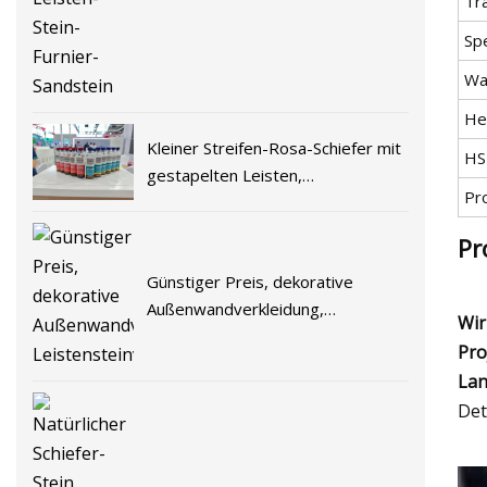
Leisten-Stein-Furnier-Sandstein
Tr
Spe
Wa
He
Kleiner Streifen-Rosa-Schiefer mit
HS
gestapelten Leisten,
Pr
Kulturschiefer für
Wandverkleidungen
Pr
Günstiger Preis, dekorative
Außenwandverkleidung,
Wir
Leistensteinverkleidung
Pro
Lan
Det