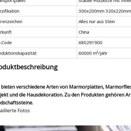
ansportpaket
Stabile Holzkiste mit Inn
zifikation
300x200mm 320x220mm
renzeichen
Alles nur aus Stein
rkunft
China
-Code
680291900
oduktionskapazität
60000 m²/Jahr
oduktbeschreibung
 bieten verschiedene Arten von Marmorplatten, Marmorfliese
jekt und die Hausdekoration. Zu den Produkten gehören Arb
dschaftssteine.
aillierte Fotos