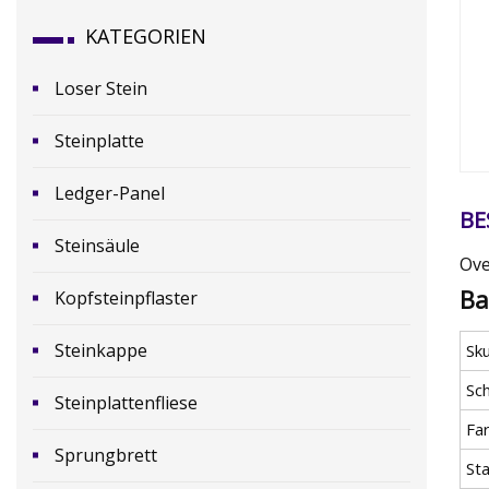
KATEGORIEN
Loser Stein
Steinplatte
Ledger-Panel
BE
Steinsäule
Ove
Ba
Kopfsteinpflaster
Steinkappe
Sk
Sc
Steinplattenfliese
Fa
Sprungbrett
St