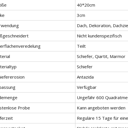
öße
40*20cm
cke
3cm
rwendung
Dach, Dekoration, Dachzi
ßgeschneidert
Nicht kundenspezifisch
erflächenveredelung
Teilt
erial
Schiefer, Qiartit, Marmor
terialtyp
Schiefer
hiefererosion
Antazida
passung
Verfügbar
demenge
Ungefähr 600 Quadratmete
stenlose Probe
Kann angeboten werden
ferzeit
Reguläre 15 Tage für ein