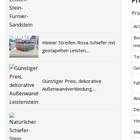
Leisten-Stein-Furnier-Sandstein
Pro
Art
Bod
Kleiner Streifen-Rosa-Schiefer mit
mm
gestapelten Leisten,
Te
Kulturschiefer für
Wandverkleidungen
Ge
Günstiger Preis, dekorative
Fäh
Außenwandverkleidung,
Leistensteinverkleidung
An
Des
He
Mat