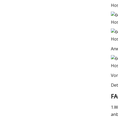
An
Vor
Det
F
1.W
anb