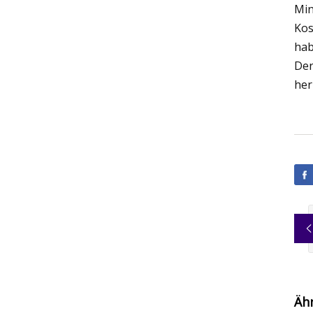
Min
Kos
hab
Der
her
Äh