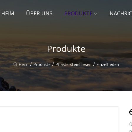
HEIM
ÜBER UNS
PRODUKTE
NACHRI
Produkte
/
/
/
Heim
Produkte
Pflastersteinfliesen
Einzelheiten
Ü
B