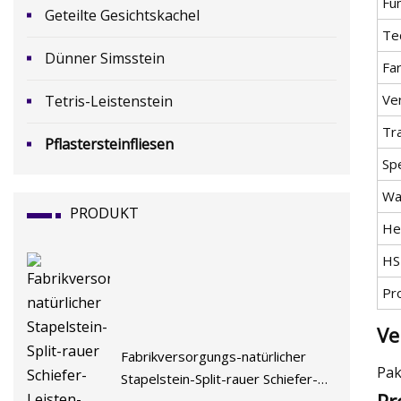
Fu
Geteilte Gesichtskachel
Te
Dünner Simsstein
Fa
Ve
Tetris-Leistenstein
Tr
Pflastersteinfliesen
Spe
Wa
PRODUKT
He
HS
Pr
Ve
Fabrikversorgungs-natürlicher
Pak
Stapelstein-Split-rauer Schiefer-
Pr