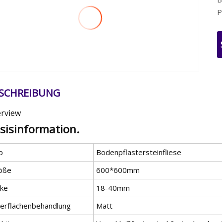
P
SCHREIBUNG
rview
sisinformation.
p
Bodenpflastersteinfliese
öße
600*600mm
cke
18-40mm
erflächenbehandlung
Matt