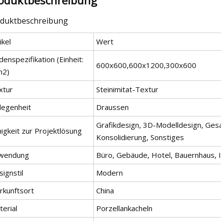
duktbeschreibung
ikel
Wert
enspezifikation (Einheit:
600x600,600x1200,300x600
2)
xtur
Steinimitat-Textur
legenheit
Draussen
Grafikdesign, 3D-Modelldesign, Ges
igkeit zur Projektlösung
Konsolidierung, Sonstiges
wendung
Büro, Gebäude, Hotel, Bauernhaus, I
ignstil
Modern
rkunftsort
China
erial
Porzellankacheln