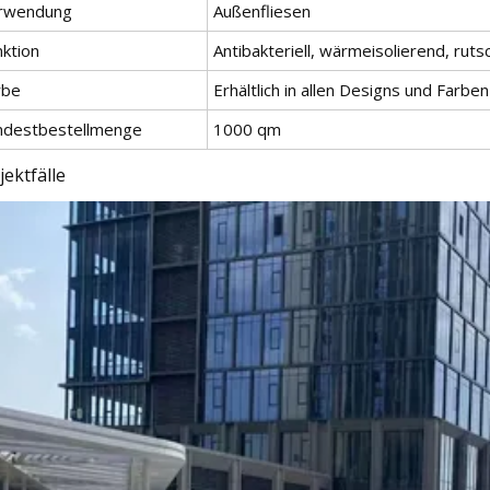
rwendung
Außenfliesen
nktion
Antibakteriell, wärmeisolierend, ruts
rbe
Erhältlich in allen Designs und Farben
ndestbestellmenge
1000 qm
jektfälle